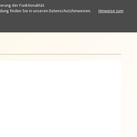
rung der Funktionalität.
ndung finden Sie in unseren Datenschutzhinweisen.
Hinweise zum
Startseite
Kontakt
Impressum
Datenschutz
Barrierefreiheit
Login
ZIALES
ARCHIV