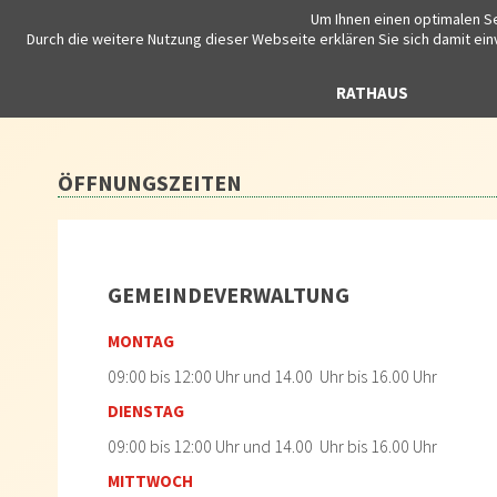
Um Ihnen einen optimalen Se
Gemeinde Aichstetten
Durch die weitere Nutzung dieser Webseite erklären Sie sich damit ei
GEMEINDE
AKTUELLES
RATHAUS
POLI
Basisdaten
Amtsblatt
Formulare
Gemeinderat
Vereine
Kindertagespflege
Seniorenbeauftragte
Gemeindearchiv
Geschäftswelt
Veranstaltungskalender
Wahlen
Volkshochschule
Kinder- und Jugendbeauftr
Angebote
ÖFFNUNGSZEITEN
ÖFFNUNGSZEITEN
Mietspiegel
Jahresrückblick
Ansprechpartner
Kindertreff
Veranstaltungen - Senioren
Ortsplan
Neubürgerinfo
Bauhof
Jugendarbeit
Partnerschaftsgemeinde
Stellenangebote
Steuern und Gebühren
Schulkindbetreuung
wichtige Adressen
Datenschutz
Wasserversorgung
Jugendtreff / Jugendhea
Pflegestützpunkt Leutkirch
Info ukrainische Flüchtlinge
Fundbüro
Hochwasser
Schwarzes Brett
Online-Bürgerservice
GEMEINDEVERWALTUNG
MONTAG
09:00 bis 12:00 Uhr und 14.00 Uhr bis 16.00 Uhr
DIENSTAG
09:00 bis 12:00 Uhr und 14.00 Uhr bis 16.00 Uhr
MITTWOCH