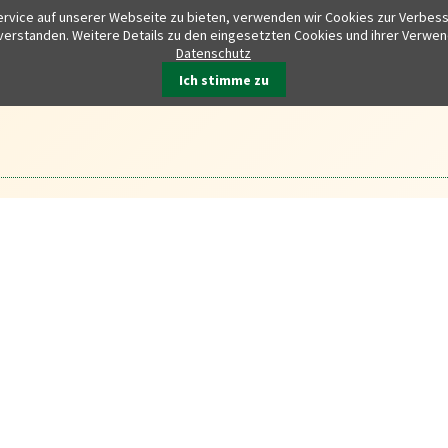
rvice auf unserer Webseite zu bieten, verwenden wir Cookies zur Verbesse
nverstanden. Weitere Details zu den eingesetzten Cookies und ihrer Verwe
Datenschutz
Ich stimme zu
TIK
FREIZEIT
KINDER UND JUGEND
SENIOREN + SO
agte
Bodenrichtwerte
Ausschreibungen
Ortsrecht
MitAinander / Angebote für Kinder und Jugendliche
Altersgerechtes Wohnen
Öffentliche Einrichtungen
Wasserstandsmeldung
Haushaltsplan
Sommerferienprogramm
ring
Bauleitpläne
Demokratie leben
Abfallwirtschaft
Starkregenrisikomanagement (SRRM)