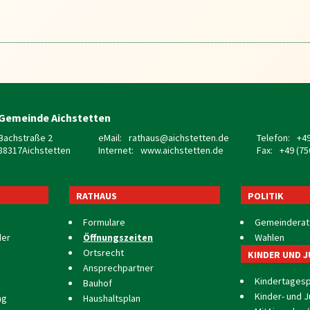
Gemeinde Aichstetten
Bachstraße 2
eMail:
rathaus@aichstetten.de
Telefon:
+49
88317
Aichstetten
Internet:
www.aichstetten.de
Fax:
+49 (75
RATHAUS
POLITIK
Formulare
Gemeinderat
der
Öffnungszeiten
Wahlen
Ortsrecht
KINDER UND 
Ansprechpartner
Kindertages
Bauhof
Kinder- und 
ng
Haushaltsplan