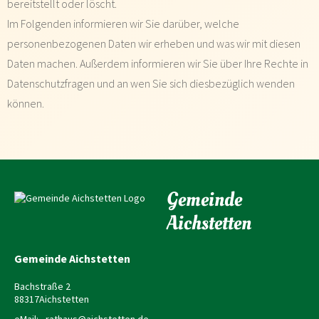
bereitstellt oder löscht.
Im Folgenden informieren wir Sie darüber, welche
personenbezogenen Daten wir erheben und was wir mit diesen
Daten machen. Außerdem informieren wir Sie über Ihre Rechte in
Datenschutzfragen und an wen Sie sich diesbezüglich wenden
können.
Gemeinde
Aichstetten
Gemeinde Aichstetten
Bachstraße 2
88317
Aichstetten