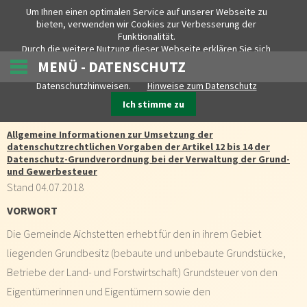
Um Ihnen einen optimalen Service auf unserer Webseite zu
Gemeinde Aichstetten
bieten, verwenden wir Cookies zur Verbesserung der
Funktionalität.
Durch die weitere Nutzung dieser Webseite erklären Sie sich
damit einverstanden. Weitere Details zu den eingesetzten
MENÜ - DATENSCHUTZ
Cookies und ihrer Verwendung finden Sie in unseren
Datenschutzhinweisen.
Hinweise zum Datenschutz
UMSETZUNG DER DSGVO
Ich stimme zu
Allgemeine Informationen zur Umsetzung der
datenschutzrechtlichen Vorgaben der Artikel 12 bis 14 der
Datenschutz-Grundverordnung bei der Verwaltung der Grund-
und Gewerbesteuer
Stand 04.07.2018
VORWORT
Die Gemeinde Aichstetten erhebt für den in ihrem Gebiet
liegenden Grundbesitz (bebaute und unbebaute Grundstücke,
Betriebe der Land- und Forstwirtschaft) Grundsteuer von den
Eigentümerinnen und Eigentümern sowie den